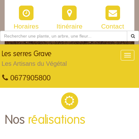
Horaires
Itinéraire
Contact
Les
serres Grave
Toggl
navig
Les Artisans du Végétal
0677905800
Nos
réalisations