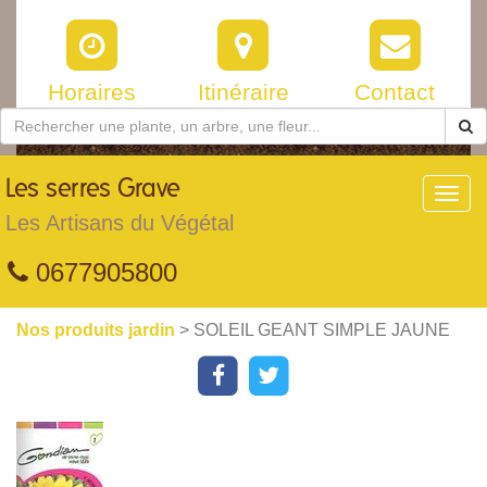
Horaires
Itinéraire
Contact
Les
serres Grave
Toggl
navig
Les Artisans du Végétal
0677905800
Nos produits jardin
> SOLEIL GEANT SIMPLE JAUNE