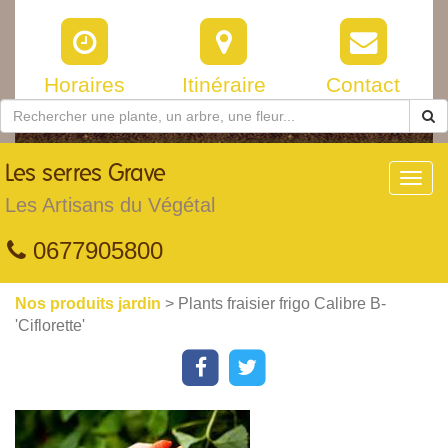
Horaires
Itinéraire
Contact
Les
serres Grave
Toggl
navig
Les Artisans du Végétal
0677905800
Nos produits jardin
> Plants fraisier frigo Calibre B-
'Ciflorette'