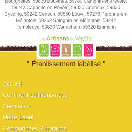
Bourghelles, 59830 Bouvines, 59780 Camphin-en-Pévèle,
59242 Cappelle-en-Pévèle, 59830 Cobrieux, 59830
Cysoing, 59242 Genech, 59830 Louvil, 59273 Péronne-en-
Mélantois, 59262 Sainghin-en-Mélantois, 59242
Templeuve, 59830 Wannehain, 59320 Emmerin
" Établissement labélisé "
Accueil
Comment cultivons-nous
Services +
Notre Label
Coordonnées & horaires