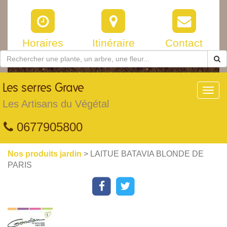
Horaires
Itinéraire
Contact
Les
serres Grave
Toggl
navig
Les Artisans du Végétal
0677905800
Nos produits jardin
> LAITUE BATAVIA BLONDE DE
PARIS