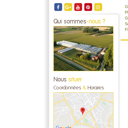
G
P
G
Qui sommes
-nous ?
S
F
Nous
situer
Coordonnées
&
Horaires