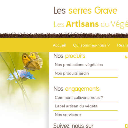
Les
serres Grave
Artisans
Végé
Les
du
Accueil
Qui sommes-nous ?
Réali
Nos
produits
N
Nos productions végétales
Nos produits jardin
Nos
engagements
Comment cultivons-nous ?
Label artisan du végétal
Nos services +
Suivez-nous sur
D