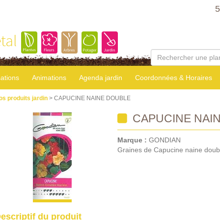
5
tal
sations
Animations
Agenda jardin
Coordonnées & Horaires
os produits jardin
> CAPUCINE NAINE DOUBLE
CAPUCINE NAI
Marque :
GONDIAN
Graines de Capucine naine doub
escriptif du produit