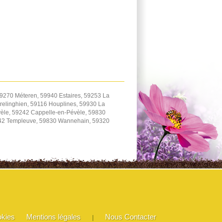
9270 Méteren, 59940 Estaires, 59253 La
elinghien, 59116 Houplines, 59930 La
èle, 59242 Cappelle-en-Pévèle, 59830
242 Templeuve, 59830 Wannehain, 59320
okies
Mentions légales
Nous Contacter
|