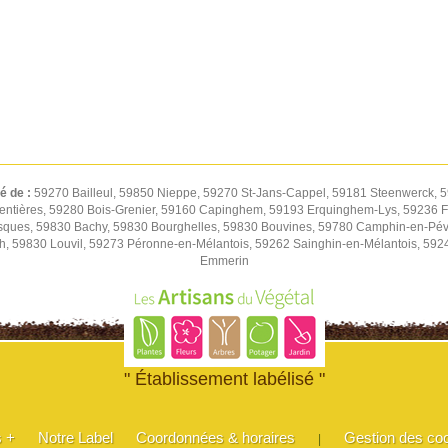
té de :
59270 Bailleul, 59850 Nieppe, 59270 St-Jans-Cappel, 59181 Steenwerck, 5
entières, 59280 Bois-Grenier, 59160 Capinghem, 59193 Erquinghem-Lys, 59236 Fr
sques, 59830 Bachy, 59830 Bourghelles, 59830 Bouvines, 59780 Camphin-en-Pév
h, 59830 Louvil, 59273 Péronne-en-Mélantois, 59262 Sainghin-en-Mélantois, 59
Emmerin
" Établissement labélisé "
s +
Notre Label
Coordonnées & horaires
Gestion des co
|