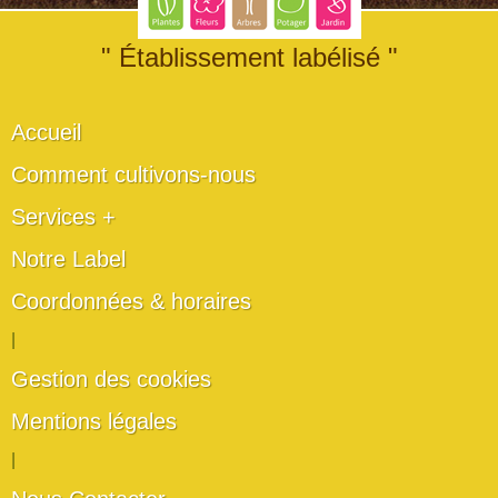
" Établissement labélisé "
Accueil
Comment cultivons-nous
Services +
Notre Label
Coordonnées & horaires
|
Gestion des cookies
Mentions légales
|