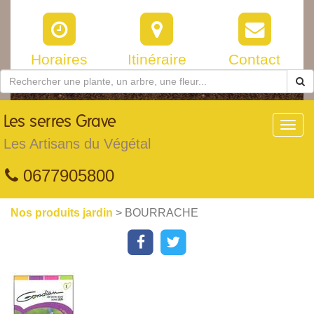
Horaires
Itinéraire
Contact
Les
serres Grave
Toggl
navig
Les Artisans du Végétal
0677905800
Nos produits jardin
> BOURRACHE