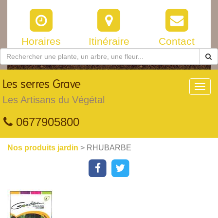
Horaires
Itinéraire
Contact
Les
serres Grave
Toggl
navig
Les Artisans du Végétal
0677905800
Nos produits jardin
> RHUBARBE