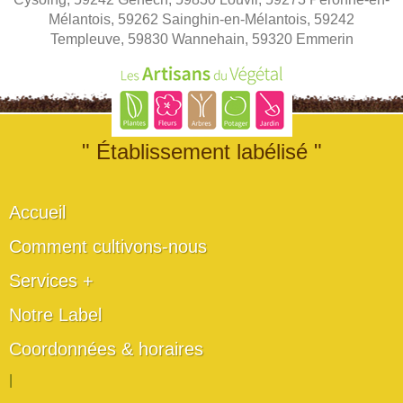
Mélantois, 59262 Sainghin-en-Mélantois, 59242
Templeuve, 59830 Wannehain, 59320 Emmerin
" Établissement labélisé "
Accueil
Comment cultivons-nous
Services +
Notre Label
Coordonnées & horaires
|