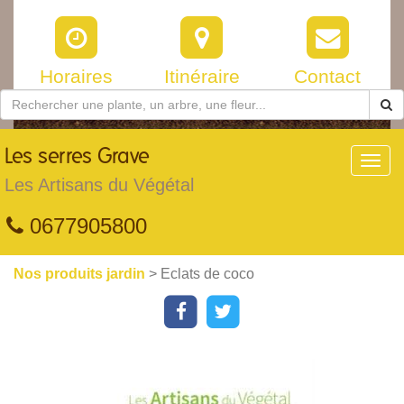
Horaires
Itinéraire
Contact
Les
serres Grave
Toggl
navig
Les Artisans du Végétal
0677905800
Nos produits jardin
> Eclats de coco