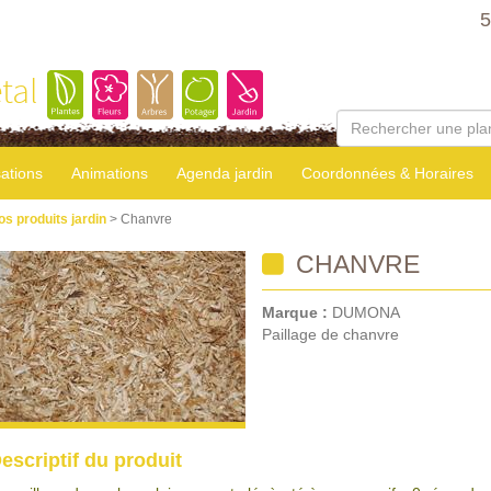
5
tal
sations
Animations
Agenda jardin
Coordonnées & Horaires
os produits jardin
> Chanvre
CHANVRE
Marque :
DUMONA
Paillage de chanvre
escriptif du produit