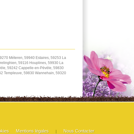
9270 Méteren, 59940 Estaires, 59253 La
elinghien, 59116 Houplines, 59930 La
èle, 59242 Cappelle-en-Pévèle, 59830
242 Templeuve, 59830 Wannehain, 59320
okies
Mentions légales
Nous Contacter
|