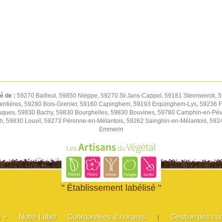
té de :
59270 Bailleul, 59850 Nieppe, 59270 St-Jans-Cappel, 59181 Steenwerck, 5
entières, 59280 Bois-Grenier, 59160 Capinghem, 59193 Erquinghem-Lys, 59236 Fr
sques, 59830 Bachy, 59830 Bourghelles, 59830 Bouvines, 59780 Camphin-en-Pév
h, 59830 Louvil, 59273 Péronne-en-Mélantois, 59262 Sainghin-en-Mélantois, 59
Emmerin
" Établissement labélisé "
s +
Notre Label
Coordonnées & horaires
Gestion des co
|