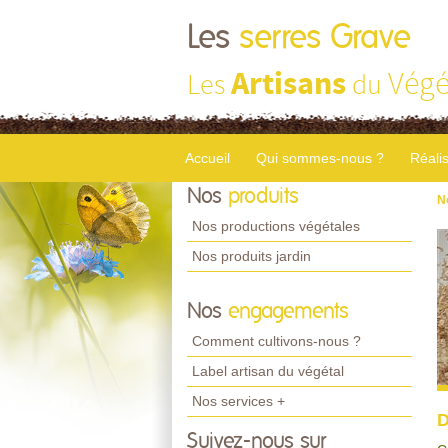
Les
serres Grave
Artisans
Végé
Les
du
Accueil
Qui sommes-nous ?
Réali
Nos
produits
N
Nos productions végétales
Nos produits jardin
Nos
engagements
Comment cultivons-nous ?
Label artisan du végétal
Nos services +
D
Suivez-nous sur