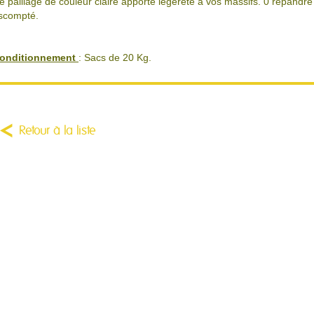
e paillage de couleur claire apporte légèreté à vos massifs. 0 répandre
scompté.
onditionnement
: Sacs de 20 Kg.
Retour à la liste