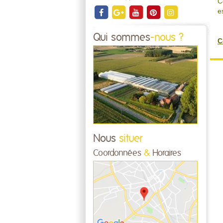
C
e
Qui sommes
-nous ?
C
Nous
situer
Coordonnées
&
Horaires