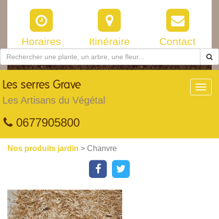
Horaires
Itinéraire
Contact
Les
serres Grave
Toggl
navig
Les Artisans du Végétal
0677905800
Nos produits jardin
> Chanvre