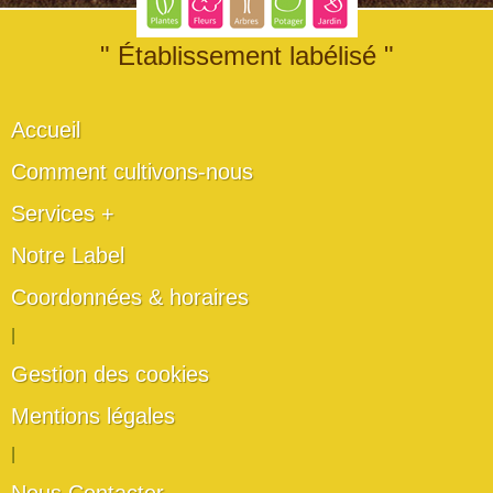
" Établissement labélisé "
Accueil
Comment cultivons-nous
Services +
Notre Label
Coordonnées & horaires
|
Gestion des cookies
Mentions légales
|
Nous Contacter