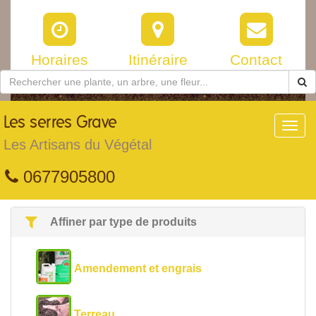
Horaires
Itinéraire
Contact
Les
serres Grave
Toggl
navig
Les Artisans du Végétal
0677905800
Affiner par type de produits
Amendement et engrais
Terreau