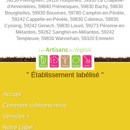
59236 Frelinghien, 59116 Houplines, 59930 La Chapelle-
d'Armentières, 59840 Prémesques, 59830 Bachy, 59830
Bourghelles, 59830 Bouvines, 59780 Camphin-en-Pévèle,
59242 Cappelle-en-Pévèle, 59830 Cobrieux, 59830
Cysoing, 59242 Genech, 59830 Louvil, 59273 Péronne-en-
Mélantois, 59262 Sainghin-en-Mélantois, 59242
Templeuve, 59830 Wannehain, 59320 Emmerin
" Établissement labélisé "
Accueil
Comment cultivons-nous
Services +
Notre Label