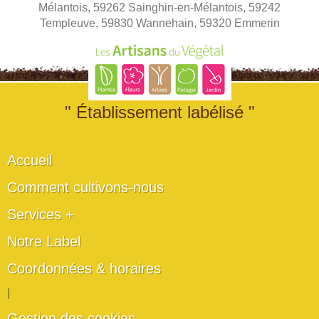
Mélantois, 59262 Sainghin-en-Mélantois, 59242
Templeuve, 59830 Wannehain, 59320 Emmerin
" Établissement labélisé "
Accueil
Comment cultivons-nous
Services +
Notre Label
Coordonnées & horaires
|
Gestion des cookies