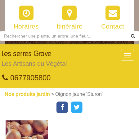
Horaires
Itinéraire
Contact
Les
serres Grave
Toggl
navig
Les Artisans du Végétal
0677905800
Nos produits jardin
> Oignon jaune 'Sturon'