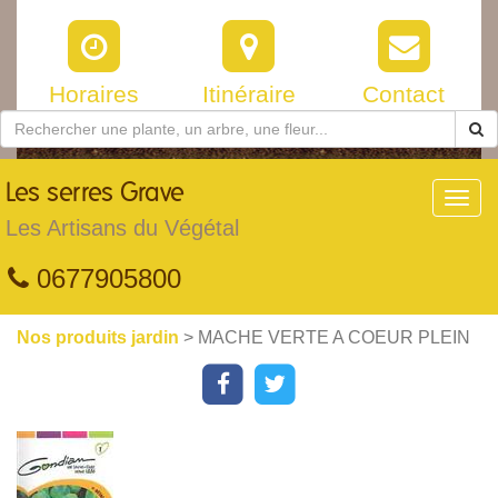
Horaires
Itinéraire
Contact
Les
serres Grave
Toggl
navig
Les Artisans du Végétal
0677905800
Nos produits jardin
> MACHE VERTE A COEUR PLEIN