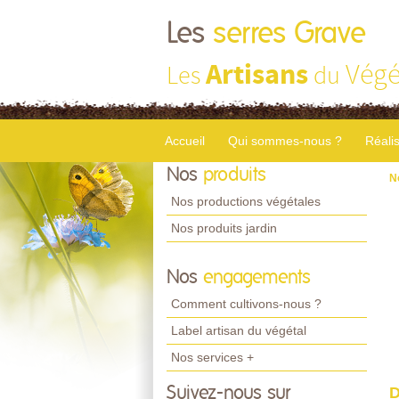
Les
serres Grave
Artisans
Végé
Les
du
Accueil
Qui sommes-nous ?
Réali
Nos
produits
N
Nos productions végétales
Nos produits jardin
Nos
engagements
Comment cultivons-nous ?
Label artisan du végétal
Nos services +
Suivez-nous sur
D