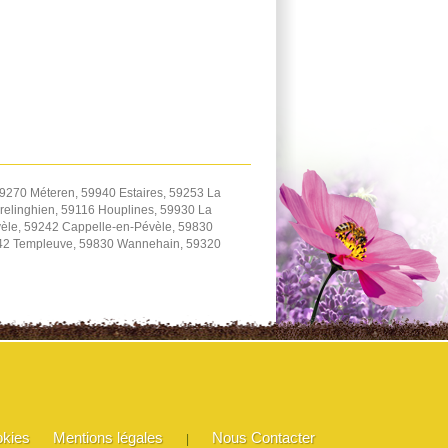
9270 Méteren, 59940 Estaires, 59253 La
elinghien, 59116 Houplines, 59930 La
èle, 59242 Cappelle-en-Pévèle, 59830
242 Templeuve, 59830 Wannehain, 59320
okies
Mentions légales
Nous Contacter
|