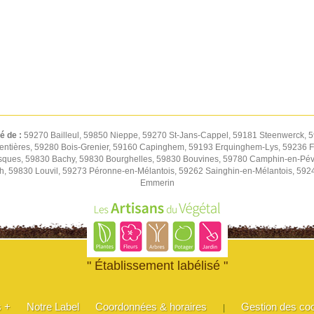
té de :
59270 Bailleul, 59850 Nieppe, 59270 St-Jans-Cappel, 59181 Steenwerck, 5
entières, 59280 Bois-Grenier, 59160 Capinghem, 59193 Erquinghem-Lys, 59236 Fr
sques, 59830 Bachy, 59830 Bourghelles, 59830 Bouvines, 59780 Camphin-en-Pév
h, 59830 Louvil, 59273 Péronne-en-Mélantois, 59262 Sainghin-en-Mélantois, 59
Emmerin
" Établissement labélisé "
s +
Notre Label
Coordonnées & horaires
Gestion des co
|