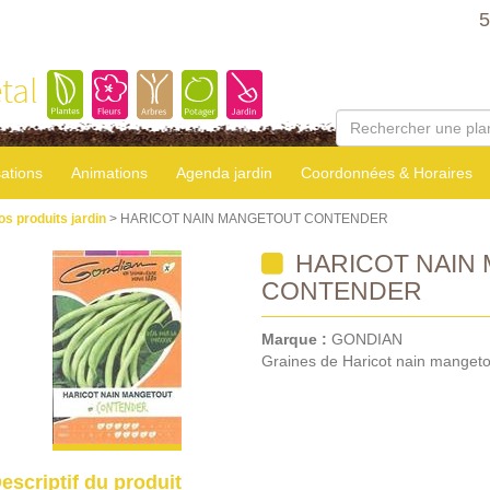
5
tal
sations
Animations
Agenda jardin
Coordonnées & Horaires
os produits jardin
> HARICOT NAIN MANGETOUT CONTENDER
HARICOT NAIN
CONTENDER
Marque :
GONDIAN
Graines de Haricot nain manget
escriptif du produit