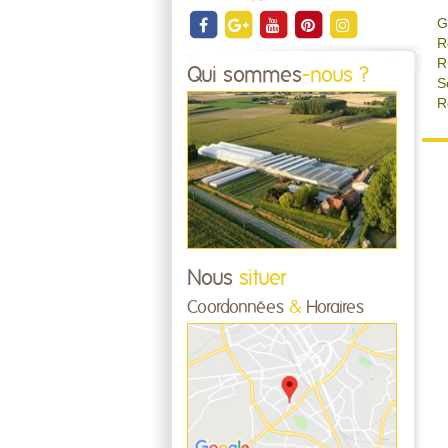
G
R
R
Qui sommes
-nous ?
S
R
Nous
situer
Coordonnées
&
Horaires