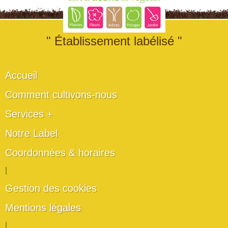
" Établissement labélisé "
Accueil
Comment cultivons-nous
Services +
Notre Label
Coordonnées & horaires
|
Gestion des cookies
Mentions légales
|