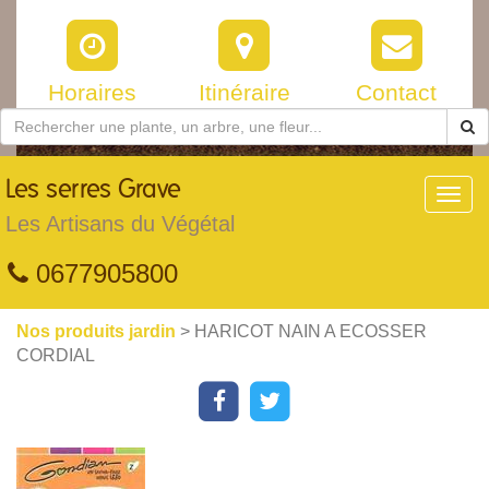
Horaires
Itinéraire
Contact
Les
serres Grave
Toggl
navig
Les Artisans du Végétal
0677905800
Nos produits jardin
> HARICOT NAIN A ECOSSER
CORDIAL