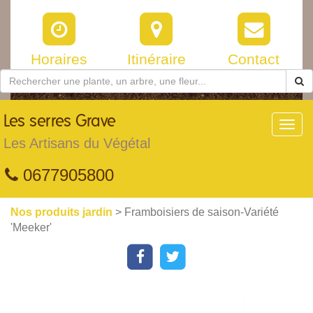
Horaires
Itinéraire
Contact
Les
serres Grave
Toggl
navig
Les Artisans du Végétal
0677905800
Nos produits jardin
> Framboisiers de saison-Variété
'Meeker'