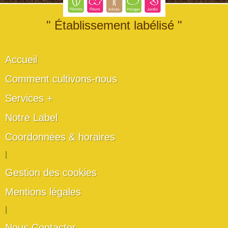
" Établissement labélisé "
Accueil
Comment cultivons-nous
Services +
Notre Label
Coordonnées & horaires
|
Gestion des cookies
Mentions légales
|
Nous Contacter