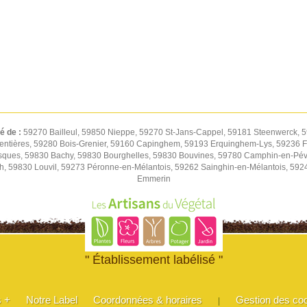
té de :
59270 Bailleul, 59850 Nieppe, 59270 St-Jans-Cappel, 59181 Steenwerck, 5
entières, 59280 Bois-Grenier, 59160 Capinghem, 59193 Erquinghem-Lys, 59236 Fr
sques, 59830 Bachy, 59830 Bourghelles, 59830 Bouvines, 59780 Camphin-en-Pév
h, 59830 Louvil, 59273 Péronne-en-Mélantois, 59262 Sainghin-en-Mélantois, 59
Emmerin
" Établissement labélisé "
s +
Notre Label
Coordonnées & horaires
Gestion des co
|