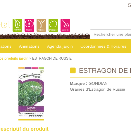
5
tal
sations
Animations
Agenda jardin
Coordonnées & Horaires
os produits jardin
> ESTRAGON DE RUSSIE
ESTRAGON DE 
Marque :
GONDIAN
Graines d'Estragon de Russie
escriptif du produit