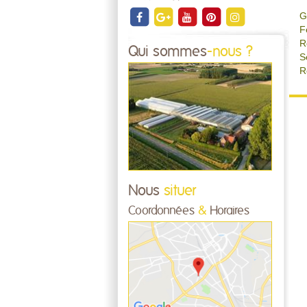
G
F
R
Qui sommes
-nous ?
S
R
Nous
situer
Coordonnées
&
Horaires