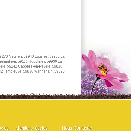
9270 Méteren, 59940 Estaires, 59253 La
elinghien, 59116 Houplines, 59930 La
èle, 59242 Cappelle-en-Pévèle, 59830
242 Templeuve, 59830 Wannehain, 59320
okies
Mentions légales
Nous Contacter
|