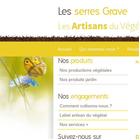
Les
serres Grave
Artisans
Végé
Les
du
Accueil
Qui sommes-nous ?
Réali
Nos
produits
N
Nos productions végétales
Nos produits jardin
Nos
engagements
Comment cultivons-nous ?
Label artisan du végétal
Nos services +
Suivez-nous sur
D