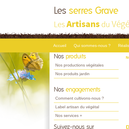
Les
serres Grave
Artisans
Végé
Les
du
Accueil
Qui sommes-nous ?
Réali
Nos
produits
N
Nos productions végétales
Nos produits jardin
Nos
engagements
Comment cultivons-nous ?
Label artisan du végétal
Nos services +
Suivez-nous sur
D