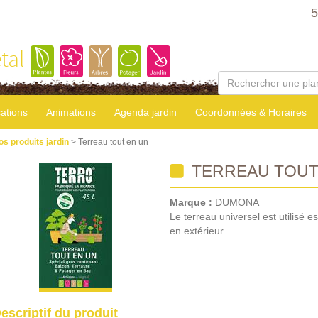
5
tal
sations
Animations
Agenda jardin
Coordonnées & Horaires
os produits jardin
> Terreau tout en un
TERREAU TOUT
Marque :
DUMONA
Le terreau universel est utilisé e
en extérieur.
escriptif du produit