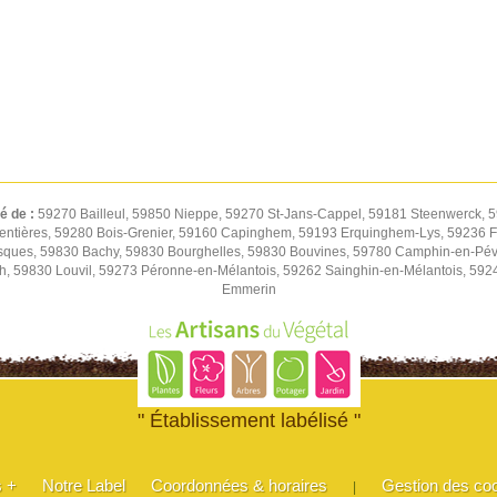
té de :
59270 Bailleul, 59850 Nieppe, 59270 St-Jans-Cappel, 59181 Steenwerck, 5
entières, 59280 Bois-Grenier, 59160 Capinghem, 59193 Erquinghem-Lys, 59236 Fr
sques, 59830 Bachy, 59830 Bourghelles, 59830 Bouvines, 59780 Camphin-en-Pév
h, 59830 Louvil, 59273 Péronne-en-Mélantois, 59262 Sainghin-en-Mélantois, 59
Emmerin
" Établissement labélisé "
s +
Notre Label
Coordonnées & horaires
Gestion des co
|