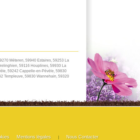
9270 Méteren, 59940 Estaires, 59253 La
elinghien, 59116 Houplines, 59930 La
èle, 59242 Cappelle-en-Pévèle, 59830
242 Templeuve, 59830 Wannehain, 59320
okies
Mentions légales
Nous Contacter
|