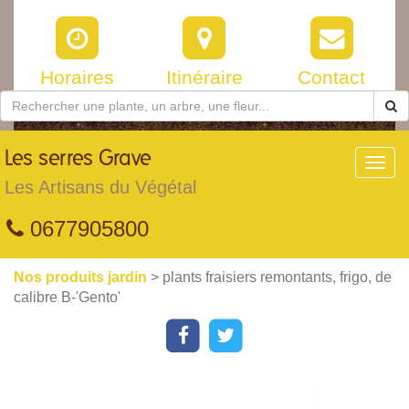
Horaires
Itinéraire
Contact
Les
serres Grave
Toggl
navig
Les Artisans du Végétal
0677905800
Nos produits jardin
> plants fraisiers remontants, frigo, de
calibre B-'Gento'