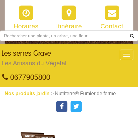
Horaires
Itinéraire
Contact
Les
serres Grave
Toggl
navig
Les Artisans du Végétal
0677905800
Nos produits jardin
> Nutriterre® Fumier de ferme