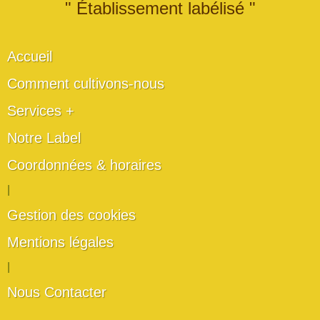
" Établissement labélisé "
Accueil
Comment cultivons-nous
Services +
Notre Label
Coordonnées & horaires
|
Gestion des cookies
Mentions légales
|
Nous Contacter