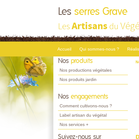
Les
serres Grave
Artisans
Végé
Les
du
Accueil
Qui sommes-nous ?
Réali
Nos
produits
N
Nos productions végétales
Nos produits jardin
Nos
engagements
Comment cultivons-nous ?
Label artisan du végétal
Nos services +
Suivez-nous sur
D