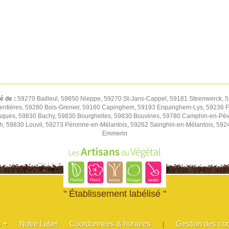
té de :
59270 Bailleul, 59850 Nieppe, 59270 St-Jans-Cappel, 59181 Steenwerck, 5
entières, 59280 Bois-Grenier, 59160 Capinghem, 59193 Erquinghem-Lys, 59236 Fr
sques, 59830 Bachy, 59830 Bourghelles, 59830 Bouvines, 59780 Camphin-en-Pév
h, 59830 Louvil, 59273 Péronne-en-Mélantois, 59262 Sainghin-en-Mélantois, 59
Emmerin
" Établissement labélisé "
s +
Notre Label
Coordonnées & horaires
Gestion des co
|