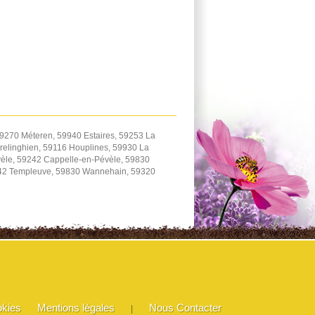
9270 Méteren, 59940 Estaires, 59253 La
elinghien, 59116 Houplines, 59930 La
èle, 59242 Cappelle-en-Pévèle, 59830
242 Templeuve, 59830 Wannehain, 59320
okies
Mentions légales
Nous Contacter
|