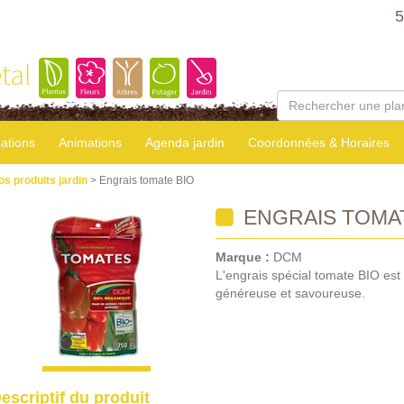
5
tal
sations
Animations
Agenda jardin
Coordonnées & Horaires
os produits jardin
> Engrais tomate BIO
ENGRAIS TOMAT
Marque :
DCM
L'engrais spécial tomate BIO est
généreuse et savoureuse.
escriptif du produit