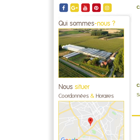
C
Qui sommes
-nous ?
C
Nous
situer
S
Coordonnées
&
Horaires