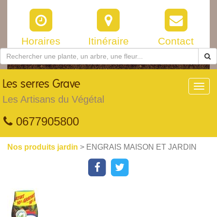
Horaires
Itinéraire
Contact
Les
serres Grave
Toggl
navig
Les Artisans du Végétal
0677905800
Nos produits jardin
> ENGRAIS MAISON ET JARDIN