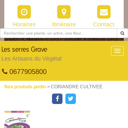
Horaires
Itinéraire
Contact
Les
serres Grave
Toggl
navig
Les Artisans du Végétal
0677905800
Nos produits jardin
> CORIANDRE CULTIVEE