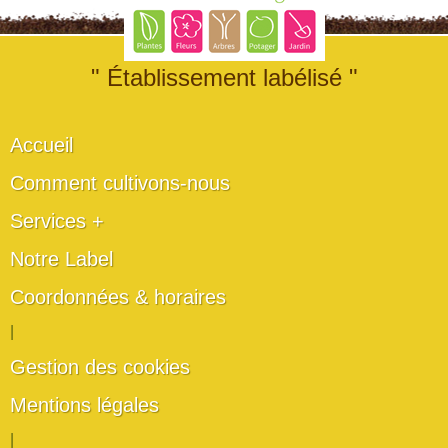
" Établissement labélisé "
Accueil
Comment cultivons-nous
Services +
Notre Label
Coordonnées & horaires
|
Gestion des cookies
Mentions légales
|