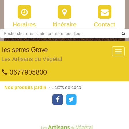
Horaires
Itinéraire
Contact
Les
serres Grave
Toggl
navig
Les Artisans du Végétal
0677905800
Nos produits jardin
> Eclats de coco