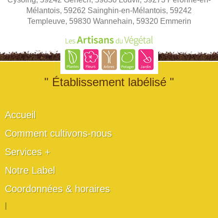
Mélantois, 59262 Sainghin-en-Mélantois, 59242
Templeuve, 59830 Wannehain, 59320 Emmerin
" Établissement labélisé "
Accueil
Comment cultivons-nous
Services +
Notre Label
Coordonnées & horaires
|