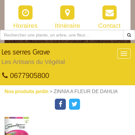
Horaires
Itinéraire
Contact
Les
serres Grave
Toggl
navig
Les Artisans du Végétal
0677905800
Nos produits jardin
> ZINNIA A FLEUR DE DAHLIA