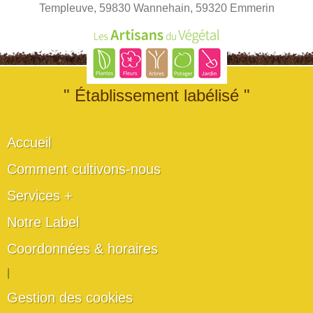
Templeuve, 59830 Wannehain, 59320 Emmerin
" Établissement labélisé "
Accueil
Comment cultivons-nous
Services +
Notre Label
Coordonnées & horaires
|
Gestion des cookies