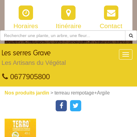
Horaires
Itinéraire
Contact
Les
serres Grave
Toggl
navig
Les Artisans du Végétal
0677905800
Nos produits jardin
> terreau rempotage+Argile