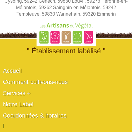
Cysoing, 59242 Genech, 59830 Louvil, 59273 Péronne-en-
Mélantois, 59262 Sainghin-en-Mélantois, 59242
Templeuve, 59830 Wannehain, 59320 Emmerin
" Établissement labélisé "
Accueil
Comment cultivons-nous
Services +
Notre Label
Coordonnées & horaires
|