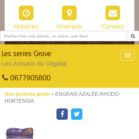
Horaires
Itinéraire
Contact
Les
serres Grave
Toggl
navig
Les Artisans du Végétal
0677905800
Nos produits jardin
> ENGRAIS AZALÉE-RHODO-
HORTENSIA