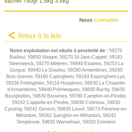
sachet 750gr 1.5kg 3.5kg
Nous
Consulter
Retour à la liste
Notre exploitation est située à proximité de :
59270
Bailleul, 59850 Nieppe, 59270 St-Jans-Cappel, 59181
Steenwerck, 59270 Méteren, 59940 Estaires, 59253 La
Gorgue, 59940 Le Doulieu, 59280 Armentières, 59280
Bois-Grenier, 59160 Capinghem, 59193 Erquinghem-Lys,
59236 Frelinghien, 59116 Houplines, 59930 La Chapelle-
d'Armentières, 59840 Prémesques, 59830 Bachy, 59830
Bourghelles, 59830 Bouvines, 59780 Camphin-en-Pévèle,
59242 Cappelle-en-Pévèle, 59830 Cobrieux, 59830
Cysoing, 59242 Genech, 59830 Louvil, 59273 Péronne-en-
Mélantois, 59262 Sainghin-en-Mélantois, 59242
Templeuve, 59830 Wannehain, 59320 Emmerin