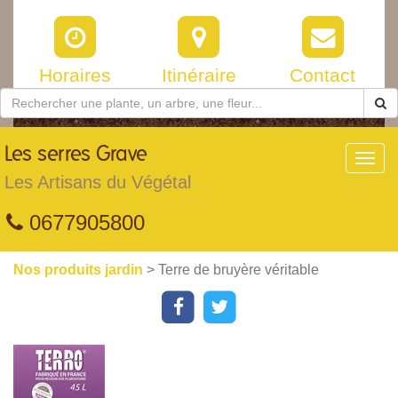
Horaires
Itinéraire
Contact
Les
serres Grave
Toggl
navig
Les Artisans du Végétal
0677905800
Nos produits jardin
> Terre de bruyère véritable