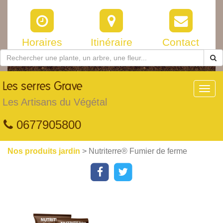
Horaires
Itinéraire
Contact
Les
serres Grave
Toggl
navig
Les Artisans du Végétal
0677905800
Nos produits jardin
> Nutriterre® Fumier de ferme