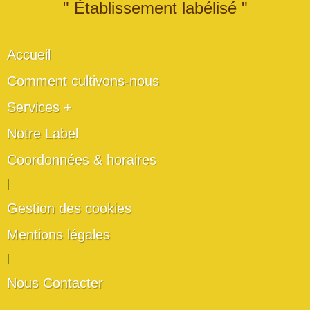
" Établissement labélisé "
Accueil
Comment cultivons-nous
Services +
Notre Label
Coordonnées & horaires
|
Gestion des cookies
Mentions légales
|
Nous Contacter