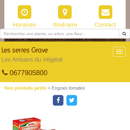
Horaires
Itinéraire
Contact
Les
serres Grave
Toggl
navig
Les Artisans du Végétal
0677905800
Nos produits jardin
> Engrais tomates