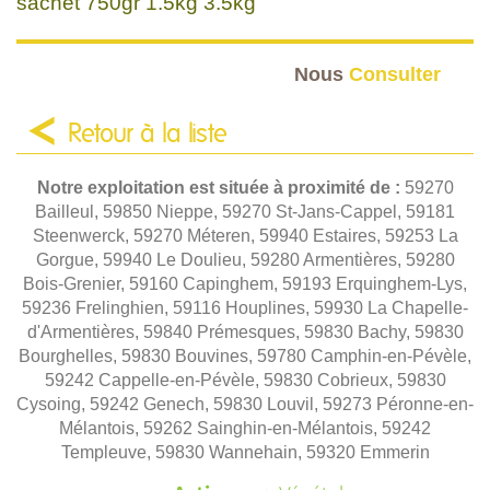
sachet 750gr 1.5kg 3.5kg
Nous
Consulter
Retour à la liste
Notre exploitation est située à proximité de :
59270
Bailleul, 59850 Nieppe, 59270 St-Jans-Cappel, 59181
Steenwerck, 59270 Méteren, 59940 Estaires, 59253 La
Gorgue, 59940 Le Doulieu, 59280 Armentières, 59280
Bois-Grenier, 59160 Capinghem, 59193 Erquinghem-Lys,
59236 Frelinghien, 59116 Houplines, 59930 La Chapelle-
d'Armentières, 59840 Prémesques, 59830 Bachy, 59830
Bourghelles, 59830 Bouvines, 59780 Camphin-en-Pévèle,
59242 Cappelle-en-Pévèle, 59830 Cobrieux, 59830
Cysoing, 59242 Genech, 59830 Louvil, 59273 Péronne-en-
Mélantois, 59262 Sainghin-en-Mélantois, 59242
Templeuve, 59830 Wannehain, 59320 Emmerin