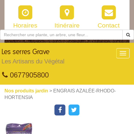
Horaires
Itinéraire
Contact
Les
serres Grave
Toggl
navig
Les Artisans du Végétal
0677905800
Nos produits jardin
> ENGRAIS AZALÉE-RHODO-
HORTENSIA