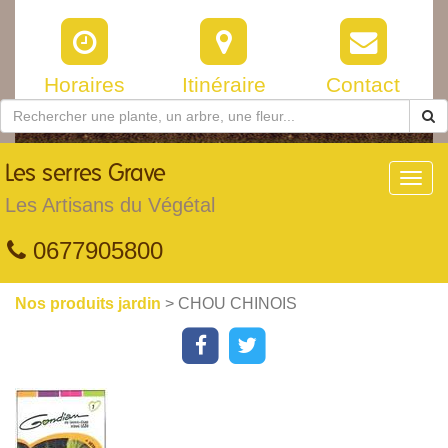
Horaires
Itinéraire
Contact
Les
serres Grave
Toggl
navig
Les Artisans du Végétal
0677905800
Nos produits jardin
> CHOU CHINOIS