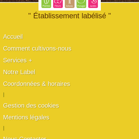
" Établissement labélisé "
Accueil
Comment cultivons-nous
Services +
Notre Label
Coordonnées & horaires
|
Gestion des cookies
Mentions légales
|
Nous Contacter