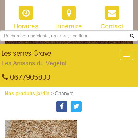
Horaires
Itinéraire
Contact
Les
serres Grave
Toggl
navig
Les Artisans du Végétal
0677905800
Nos produits jardin
> Chanvre