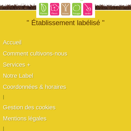
" Établissement labélisé "
Accueil
Comment cultivons-nous
Services +
Notre Label
Coordonnées & horaires
|
Gestion des cookies
Mentions légales
|