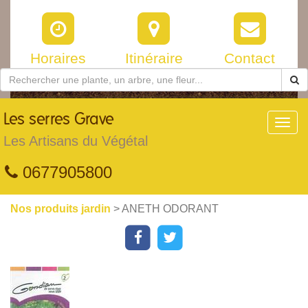
Horaires
Itinéraire
Contact
Les
serres Grave
Toggl
navig
Les Artisans du Végétal
0677905800
Nos produits jardin
> ANETH ODORANT