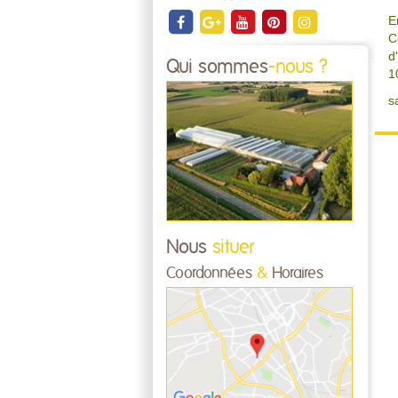
E
C
d
Qui sommes
-nous ?
1
s
Nous
situer
Coordonnées
&
Horaires