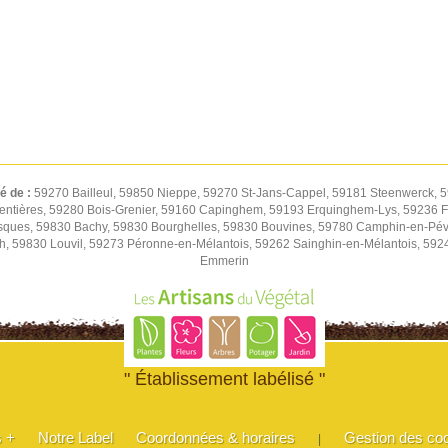
té de :
59270 Bailleul, 59850 Nieppe, 59270 St-Jans-Cappel, 59181 Steenwerck, 5
entières, 59280 Bois-Grenier, 59160 Capinghem, 59193 Erquinghem-Lys, 59236 Fr
sques, 59830 Bachy, 59830 Bourghelles, 59830 Bouvines, 59780 Camphin-en-Pév
h, 59830 Louvil, 59273 Péronne-en-Mélantois, 59262 Sainghin-en-Mélantois, 59
Emmerin
" Établissement labélisé "
s +
Notre Label
Coordonnées & horaires
Gestion des co
|