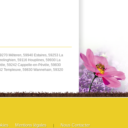
9270 Méteren, 59940 Estaires, 59253 La
elinghien, 59116 Houplines, 59930 La
èle, 59242 Cappelle-en-Pévèle, 59830
242 Templeuve, 59830 Wannehain, 59320
okies
Mentions légales
Nous Contacter
|