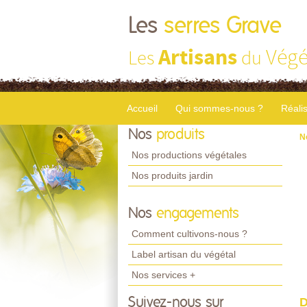
Les
serres Grave
Artisans
Végé
Les
du
Accueil
Qui sommes-nous ?
Réali
Nos
produits
N
Nos productions végétales
Nos produits jardin
Nos
engagements
Comment cultivons-nous ?
Label artisan du végétal
Nos services +
Suivez-nous sur
D