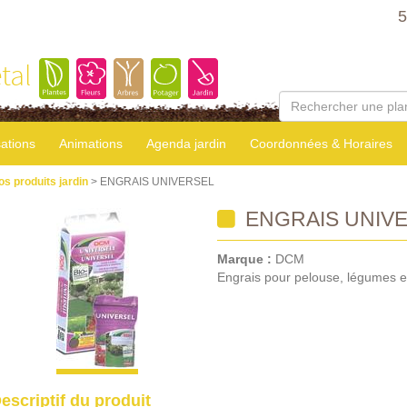
5
tal
sations
Animations
Agenda jardin
Coordonnées & Horaires
os produits jardin
> ENGRAIS UNIVERSEL
ENGRAIS UNIV
Marque :
DCM
Engrais pour pelouse, légumes e
escriptif du produit