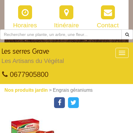
Horaires
Itinéraire
Contact
Les
serres Grave
Toggl
navig
Les Artisans du Végétal
0677905800
Nos produits jardin
> Engrais géraniums