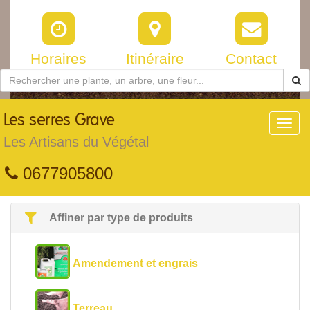
Horaires
Itinéraire
Contact
Les
serres Grave
Toggl
navig
Les Artisans du Végétal
0677905800
Affiner par type de produits
Amendement et engrais
Terreau