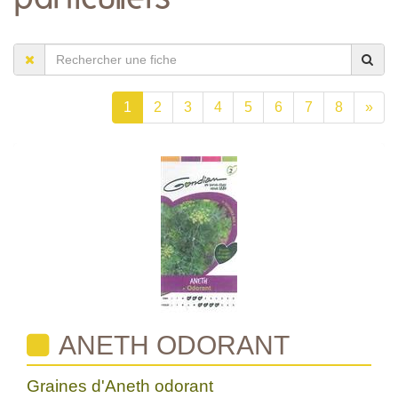
1
2
3
4
5
6
7
8
»
ANETH ODORANT
Graines d'Aneth odorant