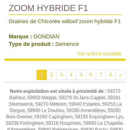
ZOOM HYBRIDE F1
Graines de Chicorée witloof zoom hybride F1
Marque :
GONDIAN
Type de produit :
Semence
Voir la fiche complète
1
2
3
4
5
6
7
8
»
Notre exploitation est située à proximité de :
59270
Bailleul, 59850 Nieppe, 59270 St-Jans-Cappel, 59181
Steenwerck, 59270 Méteren, 59940 Estaires, 59253 La
Gorgue, 59940 Le Doulieu, 59280 Armentières, 59280
Bois-Grenier, 59160 Capinghem, 59193 Erquinghem-Lys,
59236 Frelinghien, 59116 Houplines, 59930 La Chapelle-
d'Armentières, 59840 Prémesques, 59830 Bachy, 59830