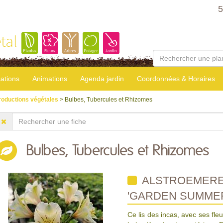
5
tal
sations
Animations
Agenda jardin
Coordonnées & Horaires
roductions végétales
> Bulbes, Tubercules et Rhizomes
Bulbes, Tubercules et Rhizomes
ALSTROEMERE
'GARDEN SUMME
Ce lis des incas, avec ses fl