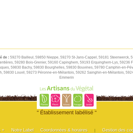
té de :
59270 Bailleul, 59850 Nieppe, 59270 St-Jans-Cappel, 59181 Steenwerck, 5
entières, 59280 Bois-Grenier, 59160 Capinghem, 59193 Erquinghem-Lys, 59236 Fr
sques, 59830 Bachy, 59830 Bourghelles, 59830 Bouvines, 59780 Camphin-en-Pév
h, 59830 Louvil, 59273 Péronne-en-Mélantois, 59262 Sainghin-en-Mélantois, 59
Emmerin
" Établissement labélisé "
s +
Notre Label
Coordonnées & horaires
Gestion des co
|