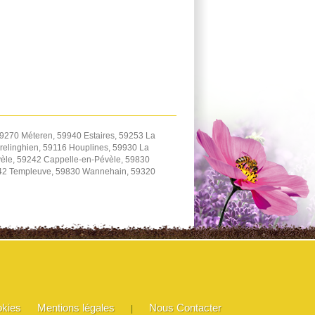
9270 Méteren, 59940 Estaires, 59253 La
elinghien, 59116 Houplines, 59930 La
èle, 59242 Cappelle-en-Pévèle, 59830
242 Templeuve, 59830 Wannehain, 59320
okies
Mentions légales
Nous Contacter
|