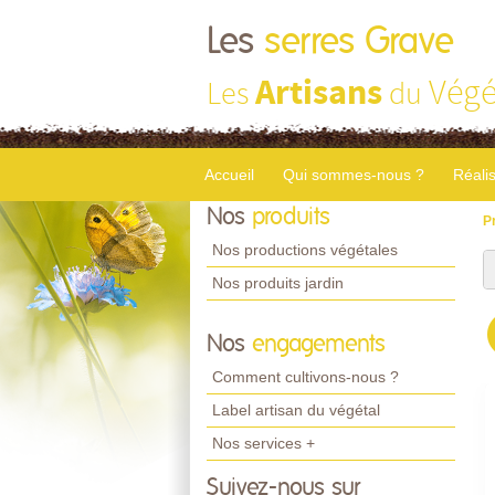
Les
serres Grave
Artisans
Végé
Les
du
Accueil
Qui sommes-nous ?
Réali
Nos
produits
P
Nos productions végétales
Nos produits jardin
Nos
engagements
Comment cultivons-nous ?
Label artisan du végétal
Nos services +
Suivez-nous sur