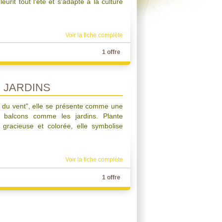
leurit tout l'été et s'adapte à la culture
Voir la fiche complète
1 offre
 JARDINS
 du vent", elle se présente comme une
s balcons comme les jardins. Plante
, gracieuse et colorée, elle symbolise
Voir la fiche complète
1 offre