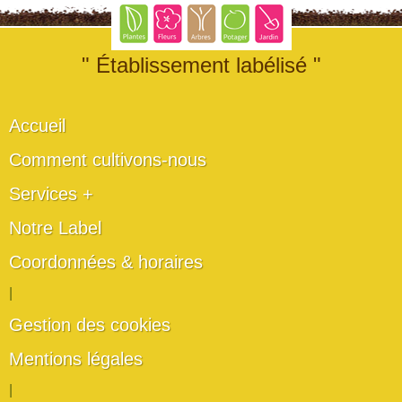
" Établissement labélisé "
Accueil
Comment cultivons-nous
Services +
Notre Label
Coordonnées & horaires
|
Gestion des cookies
Mentions légales
|