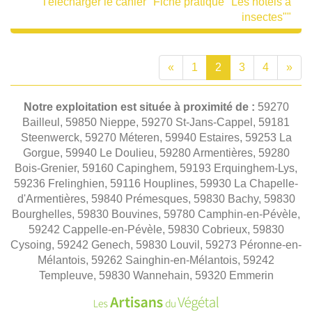
Télécharger le cahier "Fiche pratique "Les hôtels à
insectes""
«
1
2
3
4
»
Notre exploitation est située à proximité de :
59270
Bailleul, 59850 Nieppe, 59270 St-Jans-Cappel, 59181
Steenwerck, 59270 Méteren, 59940 Estaires, 59253 La
Gorgue, 59940 Le Doulieu, 59280 Armentières, 59280
Bois-Grenier, 59160 Capinghem, 59193 Erquinghem-Lys,
59236 Frelinghien, 59116 Houplines, 59930 La Chapelle-
d'Armentières, 59840 Prémesques, 59830 Bachy, 59830
Bourghelles, 59830 Bouvines, 59780 Camphin-en-Pévèle,
59242 Cappelle-en-Pévèle, 59830 Cobrieux, 59830
Cysoing, 59242 Genech, 59830 Louvil, 59273 Péronne-en-
Mélantois, 59262 Sainghin-en-Mélantois, 59242
Templeuve, 59830 Wannehain, 59320 Emmerin