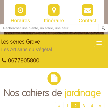
Horaires
Itinéraire
Contact
Les
serres Grave
Toggl
navig
Les Artisans du Végétal
0677905800
Nos cahiers de
jardinage
«
1
2
3
4
»