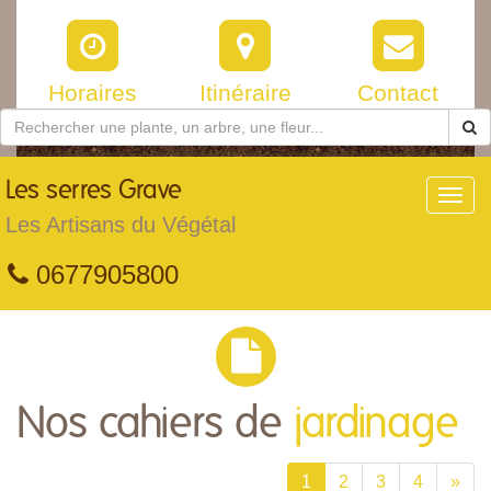
Horaires
Itinéraire
Contact
Les
serres Grave
Toggl
navig
Les Artisans du Végétal
0677905800
Nos cahiers de
jardinage
1
2
3
4
»