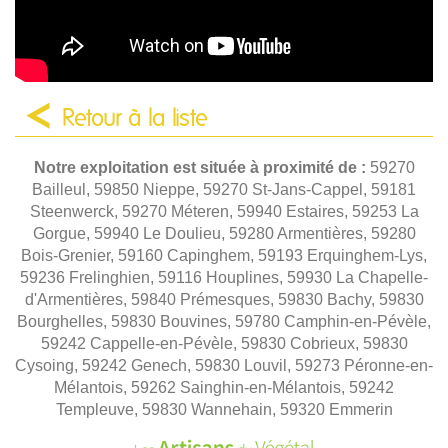
Retour à la liste
Notre exploitation est située à proximité de :
59270
Bailleul, 59850 Nieppe, 59270 St-Jans-Cappel, 59181
Steenwerck, 59270 Méteren, 59940 Estaires, 59253 La
Gorgue, 59940 Le Doulieu, 59280 Armentières, 59280
Bois-Grenier, 59160 Capinghem, 59193 Erquinghem-Lys,
59236 Frelinghien, 59116 Houplines, 59930 La Chapelle-
d'Armentières, 59840 Prémesques, 59830 Bachy, 59830
Bourghelles, 59830 Bouvines, 59780 Camphin-en-Pévèle,
59242 Cappelle-en-Pévèle, 59830 Cobrieux, 59830
Cysoing, 59242 Genech, 59830 Louvil, 59273 Péronne-en-
Mélantois, 59262 Sainghin-en-Mélantois, 59242
Templeuve, 59830 Wannehain, 59320 Emmerin