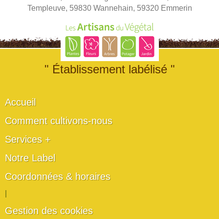
Templeuve, 59830 Wannehain, 59320 Emmerin
" Établissement labélisé "
Accueil
Comment cultivons-nous
Services +
Notre Label
Coordonnées & horaires
|
Gestion des cookies