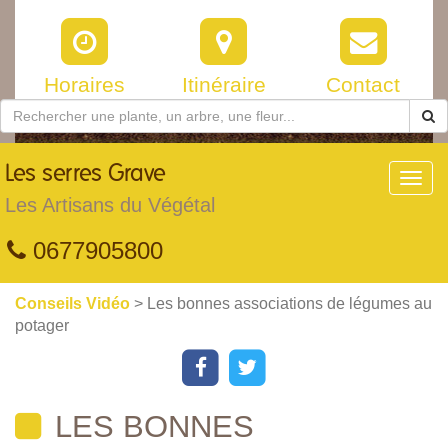
Horaires
Itinéraire
Contact
Les
serres Grave
Toggl
navig
Les Artisans du Végétal
0677905800
Conseils Vidéo
> Les bonnes associations de légumes au
potager
LES BONNES