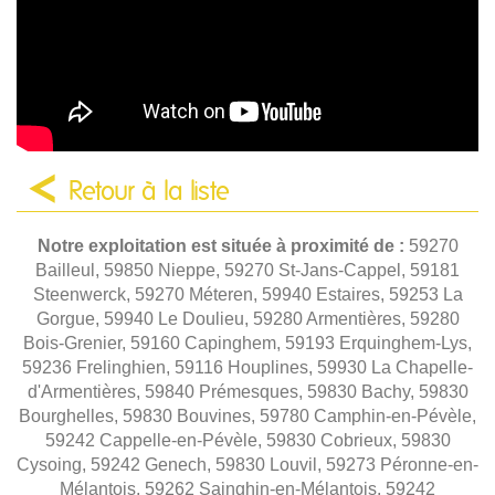
Retour à la liste
Notre exploitation est située à proximité de :
59270
Bailleul, 59850 Nieppe, 59270 St-Jans-Cappel, 59181
Steenwerck, 59270 Méteren, 59940 Estaires, 59253 La
Gorgue, 59940 Le Doulieu, 59280 Armentières, 59280
Bois-Grenier, 59160 Capinghem, 59193 Erquinghem-Lys,
59236 Frelinghien, 59116 Houplines, 59930 La Chapelle-
d'Armentières, 59840 Prémesques, 59830 Bachy, 59830
Bourghelles, 59830 Bouvines, 59780 Camphin-en-Pévèle,
59242 Cappelle-en-Pévèle, 59830 Cobrieux, 59830
Cysoing, 59242 Genech, 59830 Louvil, 59273 Péronne-en-
Mélantois, 59262 Sainghin-en-Mélantois, 59242