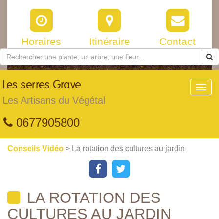
Horaires
Itinéraire
Contact
Les
serres Grave
Toggl
navig
Les Artisans du Végétal
0677905800
Conseils Vidéo
> La rotation des cultures au jardin
LA ROTATION DES
CULTURES AU JARDIN