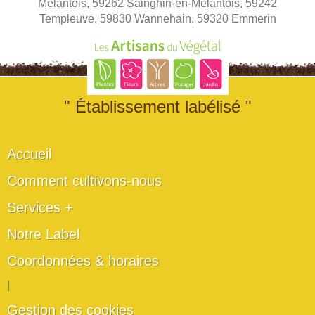
Mélantois, 59262 Sainghin-en-Mélantois, 59242
Templeuve, 59830 Wannehain, 59320 Emmerin
" Établissement labélisé "
Accueil
Comment cultivons-nous
Services +
Notre Label
Coordonnées & horaires
|
Gestion des cookies