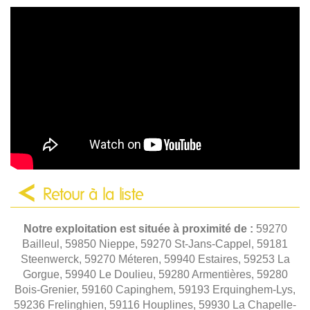
Retour à la liste
Notre exploitation est située à proximité de :
59270
Bailleul, 59850 Nieppe, 59270 St-Jans-Cappel, 59181
Steenwerck, 59270 Méteren, 59940 Estaires, 59253 La
Gorgue, 59940 Le Doulieu, 59280 Armentières, 59280
Bois-Grenier, 59160 Capinghem, 59193 Erquinghem-Lys,
59236 Frelinghien, 59116 Houplines, 59930 La Chapelle-