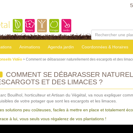
5
tal
sations
Animations
Agenda jardin
Coordonnées & Horaires
onseils Vidéo
> Comment se débarasser naturellement des escargots et des limac
COMMENT SE DÉBARASSER NATUREL
ESCARGOTS ET DES LIMACES ?
arc Bouilhol, horticulteur et Artisan du Végétal, va nous expliquer comm
uisibles de votre potager que sont les escargots et les limaces.
es solutions peu coûteuses, faciles à mettre en place et totalement éco
race à lui, vous seuls vous régalerez de vos plantations !