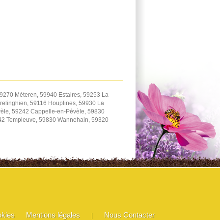
9270 Méteren, 59940 Estaires, 59253 La
elinghien, 59116 Houplines, 59930 La
èle, 59242 Cappelle-en-Pévèle, 59830
242 Templeuve, 59830 Wannehain, 59320
okies
Mentions légales
Nous Contacter
|