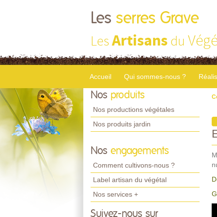
Les
serres Grave
Artisans
Végé
Les
du
Accueil
Qui sommes-nous ?
Réali
Nos
produits
C
Nos productions végétales
Nos produits jardin
Nos
engagements
M
n
Comment cultivons-nous ?
D
Label artisan du végétal
G
Nos services +
Suivez-nous sur