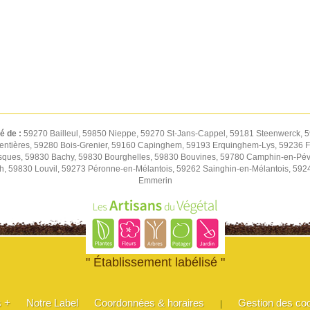
té de :
59270 Bailleul, 59850 Nieppe, 59270 St-Jans-Cappel, 59181 Steenwerck, 5
entières, 59280 Bois-Grenier, 59160 Capinghem, 59193 Erquinghem-Lys, 59236 Fr
sques, 59830 Bachy, 59830 Bourghelles, 59830 Bouvines, 59780 Camphin-en-Pév
h, 59830 Louvil, 59273 Péronne-en-Mélantois, 59262 Sainghin-en-Mélantois, 59
Emmerin
" Établissement labélisé "
s +
Notre Label
Coordonnées & horaires
Gestion des co
|