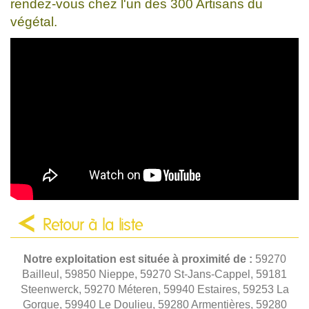
rendez-vous chez l'un des 300 Artisans du
végétal.
Retour à la liste
Notre exploitation est située à proximité de :
59270
Bailleul, 59850 Nieppe, 59270 St-Jans-Cappel, 59181
Steenwerck, 59270 Méteren, 59940 Estaires, 59253 La
Gorgue, 59940 Le Doulieu, 59280 Armentières, 59280