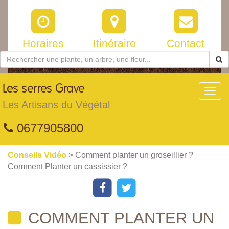
Horaires
Itinéraire
Contact
Les
serres Grave
Toggl
navig
Les Artisans du Végétal
0677905800
Conseils Vidéo
> Comment planter un groseillier ?
Comment Planter un cassissier ?
COMMENT PLANTER UN