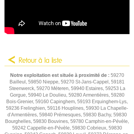
Retour à la liste
Notre exploitation est située à proximité de :
59270
Bailleul, 59850 Nieppe, 59270 St-Jans-Cappel, 59181
Steenwerck, 59270 Méteren, 59940 Estaires, 59253 La
Gorgue, 59940 Le Doulieu, 59280 Armentières, 59280
Bois-Grenier, 59160 Capinghem, 59193 Erquinghem-Lys,
59236 Frelinghien, 59116 Houplines, 59930 La Chapelle-
d'Armentières, 59840 Prémesques, 59830 Bachy, 59830
Bourghelles, 59830 Bouvines, 59780 Camphin-en-Pévèle,
59242 Cappelle-en-Pévèle, 59830 Cobrieux, 59830