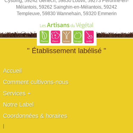
Cysoing, 59242 Genech, 59830 Louvil, 59273 Péronne-en-
Mélantois, 59262 Sainghin-en-Mélantois, 59242
Templeuve, 59830 Wannehain, 59320 Emmerin
" Établissement labélisé "
Accueil
Comment cultivons-nous
Services +
Notre Label
Coordonnées & horaires
|