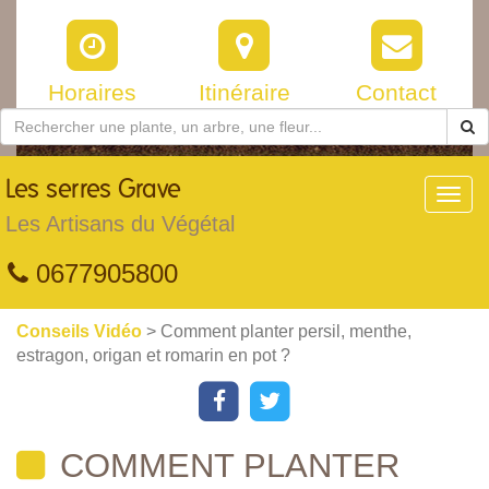
Horaires
Itinéraire
Contact
Les
serres Grave
Toggl
navig
Les Artisans du Végétal
0677905800
Conseils Vidéo
> Comment planter persil, menthe,
estragon, origan et romarin en pot ?
COMMENT PLANTER