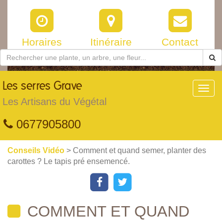
Horaires
Itinéraire
Contact
Les
serres Grave
Toggl
navig
Les Artisans du Végétal
0677905800
Conseils Vidéo
> Comment et quand semer, planter des
carottes ? Le tapis pré ensemencé.
COMMENT ET QUAND